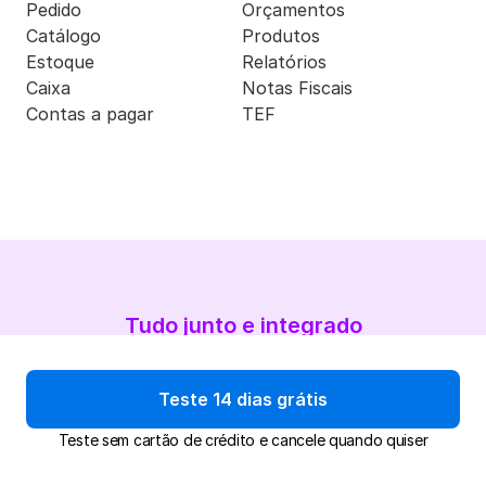
Pedido
Orçamentos
Catálogo
Produtos
Estoque
Relatórios
Caixa
Notas Fiscais
Contas a pagar
TEF
Tudo junto e integrado
A loja não para 
Teste 14 dias grátis
quando a internet 
Teste sem cartão de crédito e cancele quando quiser